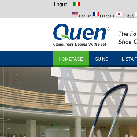
lingua:
English
Français
日本語
Italiano
Português
Русск
HOMEPAGE
SU NOI
LISTA 