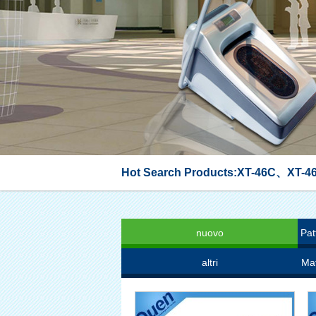
Hot Search Products:
XT-46C
、
XT-46
nuovo
Pat
altri
Mat