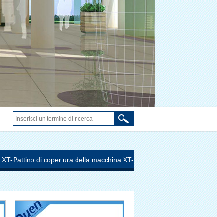
 XT-
Pattino di copertura della macchina XT-
46b(Ii)