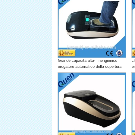
Grande capacità alta- fine igienico
c
erogatore automatico della copertura
e
del pattino per sala operatoria per il
de
settore immobiliare