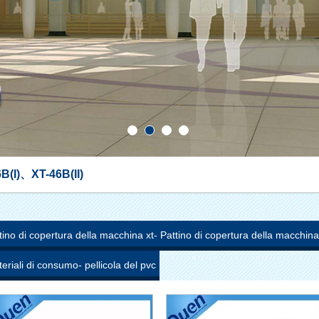
B(I)
、
XT-46B(II)
tino di copertura della macchina xt-
Pattino di copertura della macchina
46c
46b(I)
eriali di consumo- pellicola del pvc