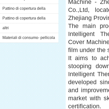
Machine - Zh
macchina xt-46c
Pattino di copertura della
Co.,Ltd, loc
Zhejiang Provi
macchina XT- 46b(I)
Pattino di copertura della
The main pro
macchina XT- 46b(Ii)
altri
Intelligent 
Materiali di consumo- pellicola
Cover Machine 
del pvc
film under the 
It aims to ac
stooping dow
Intelligent T
developed sin
and improvemen
market with s
certification.