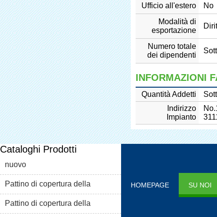
Ufficio all'estero
No
Modalità di
Diri
esportazione
Numero totale
Sot
dei dipendenti
INFORMAZIONI 
Quantità Addetti
Sot
Indirizzo
No.
Impianto
311
Cataloghi Prodotti
nuovo
Pattino di copertura della
HOMEPAGE
SU NOI
macchina xt-46c
Pattino di copertura della
LISTA PRODOTTI
BL