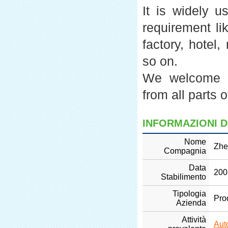
It is widely u
requirement lik
factory, hote
so on
.
We welcome cu
from all parts 
INFORMAZIONI D
Nome
Zhe
Compagnia
Data
200
Stabilimento
Tipologia
Pro
Azienda
Attività
Aut