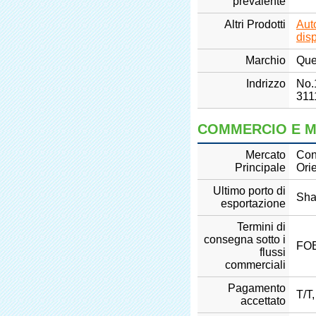
prevalente
Altri Prodotti
Aut
dis
Marchio
Que
Indrizzo
No.
311
COMMERCIO E 
Mercato
Con
Principale
Orie
Ultimo porto di
Sha
esportazione
Termini di
consegna sotto i
FOB
flussi
commerciali
Pagamento
T/T
accettato