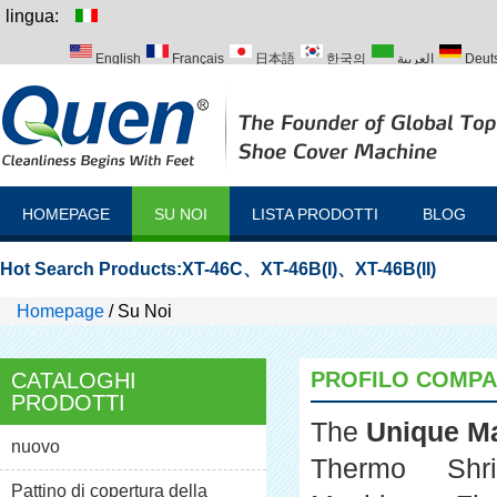
lingua:
English
Français
日本語
한국의
العربية
Deut
Italiano
Português
Русский
Türk
HOMEPAGE
SU NOI
LISTA PRODOTTI
BLOG
Hot Search Products:
XT-46C
、
XT-46B(I)
、
XT-46B(II)
Homepage
/
Su Noi
PROFILO COMPA
CATALOGHI
PRODOTTI
The
Unique M
nuovo
Thermo Shr
Pattino di copertura della